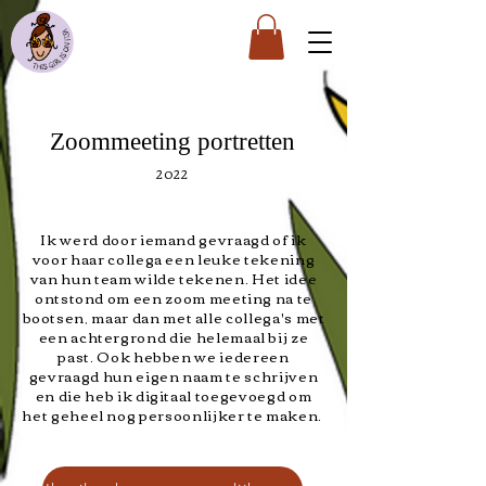
Zoommeeting portretten
2022
Ik werd door iemand gevraagd of ik
voor haar collega een leuke tekening
van hun team wilde tekenen. Het idee
ontstond om een zoom meeting na te
bootsen, maar dan met alle collega's met
een achtergrond die helemaal bij ze
past. Ook hebben we iedereen
gevraagd hun eigen naam te schrijven
en die heb ik digitaal toegevoegd om
het geheel nog persoonlijker te maken.