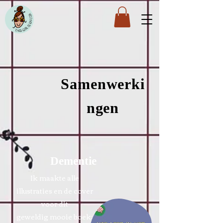
Samenwerki
ngen
Dementie
Ik maakte alle
illustraties en de cover
voor dit
geweldig
mooie boek: