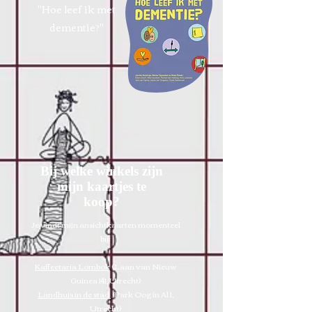
"Hoe leef ik met
dementie?"
Bij welke winkels zijn
mijn kaartjes te
koop?
Je vindt mijn ansichtkaarten momenteel
bij:
Kaffeetaria Lombok
(Laan van Nieuw
Guinea 141, Utrecht)
Landhuis in de stad
(Park Oog in Al 1,
Utrecht)