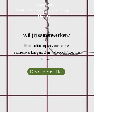
Rose and
Vanilla
(Amsterdamstestraatweg 13,
Utrecht)
Wil jij samenwerken?
Ik sta altijd open voor leuke
samenwerkingen. Ben jij dat ook? Let me
know!
Dat ben ik
T-