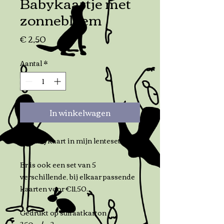
Babykaartje met
zonnebloem
Prijs
€ 2,50
Aantal
*
In winkelwagen
De babykaart in mijn lenteset!
Er is ook een set van 5
verschillende, bij elkaar passende
kaarten voor €11,50.
Gedrukt op sulfaatkarton