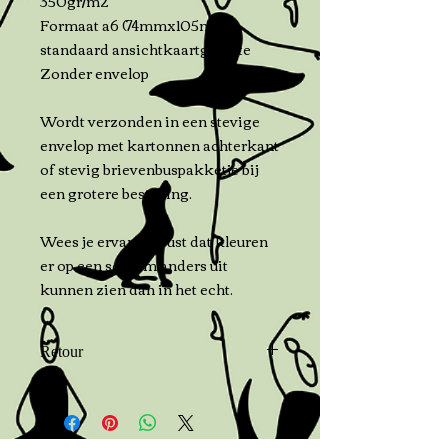
350gr/m2
Formaat a6 (74mmx105mm)=
standaard ansichtkaartgrootte
Zonder envelop
Wordt verzonden in een stevige
envelop met kartonnen achterkant
of stevig brievenbuspakketje bij
een grotere bestelling.
Wees je ervan bewust dat kleuren
er op een scherm anders uit
kunnen zien dan in het echt.
Retour
Neem binnen 7 dagen na levering
contact met me op als je wilt
retouren. Je kunt de bestelling tot