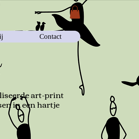
j
Contact
iseerde art-print
en in een hartje