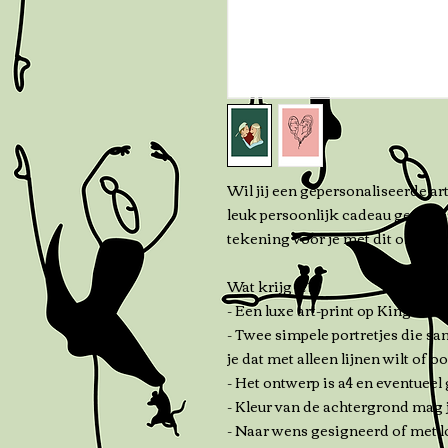
Wil jij een gepersonaliseerde art-
leuk persoonlijk cadeau geven 
tekening voor je met dit ontwerp
Wat krijg je?
- Een luxe art-print op King HV
- Twee simpele portretjes die sam
je dat met alleen lijnen wilt of 
- Het ontwerp is a4 en eventueel
- Kleur van de achtergrond mag j
- Naar wens gesigneerd of met l