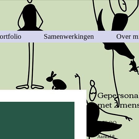
ortfolio
Samenwerkingen
Over mi
Gepersonal
met 2 mens
Prijs
€ 75,00
Aantal
*