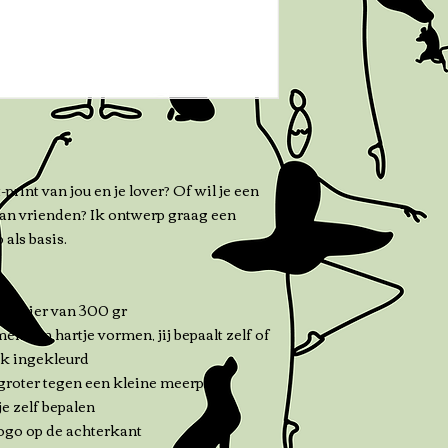
print van jou en je lover? Of wil je een
aan vrienden? Ik ontwerp graag een
 als basis.
O papier van 300 gr
en een hartje vormen, jij bepaalt zelf of
ook ingekleurd
 groter tegen een kleine meerprijs
e zelf bepalen
ogo op de achterkant