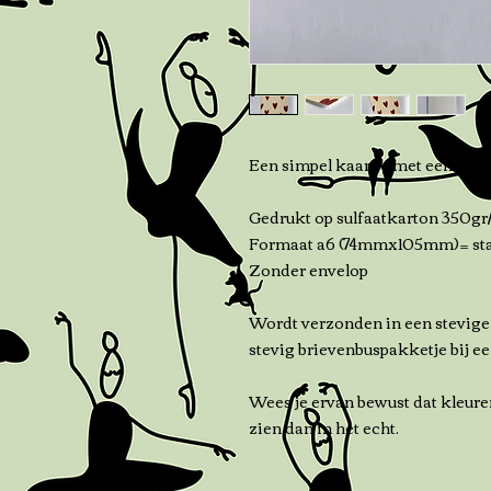
Een simpel kaartje met een rood
Gedrukt op sulfaatkarton 350g
Formaat a6 (74mmx105mm)= sta
Zonder envelop
Wordt verzonden in een stevige
stevig brievenbuspakketje bij ee
Wees je ervan bewust dat kleure
zien dan in het echt.