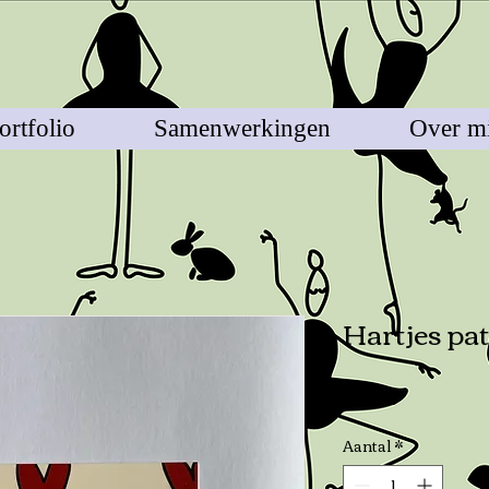
ortfolio
Samenwerkingen
Over mi
Hartjes pa
Prijs
€ 2,50
Aantal
*