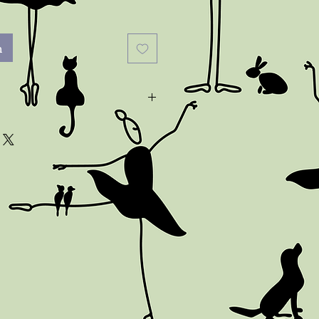
n
n na levering contact met me
en. Je kunt de bestelling tot 14
erugsturen. Kopers zijn
oor de verzendkosten van
em niet in oorspronkelijke staat
, is de koper verantwoordelijk
ng in waarde.