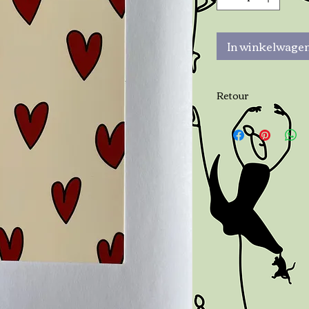
In winkelwage
Retour
Neem binnen 7 dage
op als je wilt retour
dagen na levering t
verantwoordelijk v
retouren. Als het it
teruggestuurd wordt
voor de verminderi