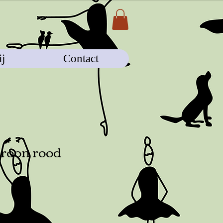
j
Contact
troon rood