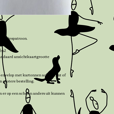
 hartjespatroon.
r/m2
ndaard ansichtkaartgrootte
 envelop met kartonnen achterkant of
n grotere bestelling.
n er op een scherm anders uit kunnen