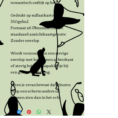
romantisch ontbijt op bed?
Gedrukt op sulfaatkarton
350gr/m2
Formaat a6 (74mmx105mm)=
standaard ansichtkaartgrootte
Zonder envelop
Wordt verzonden in een stevige
envelop met kartonnen achterkant
of stevig brievenbuspakketje bij
een grotere bestelling.
Wees je ervan bewust dat kleuren
er op een scherm anders uit
kunnen zien dan in het echt.