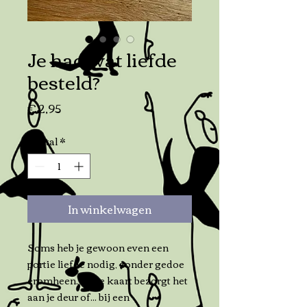
Je had wat liefde
besteld?
Prijs
€ 2,95
Aantal
*
In winkelwagen
Soms heb je gewoon even een
portie liefde nodig, zonder gedoe
eromheen. Deze kaart bezorgt het
aan je deur of... bij een