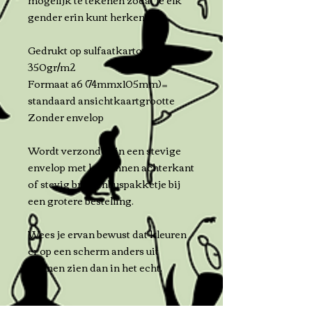
gender erin kunt herkennen.
Gedrukt op sulfaatkarton
350gr/m2
Formaat a6 (74mmx105mm)=
standaard ansichtkaartgrootte
Zonder envelop
Wordt verzonden in een stevige
envelop met kartonnen achterkant
of stevig brievenbuspakketje bij
een grotere bestelling.
Wees je ervan bewust dat kleuren
er op een scherm anders uit
kunnen zien dan in het echt.
Retour