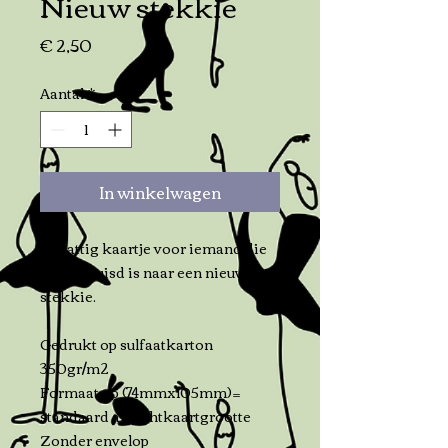
Nieuw stekkie
Prijs
€ 2,50
Aantal
*
In winkelwagen
Schattig kaartje voor iemand die
net verhuisd is naar een nieuw
stekkie.
Gedrukt op sulfaatkarton
350gr/m2
Formaat a6 (74mmx105mm)=
standaard ansichtkaartgrootte
Zonder envelop