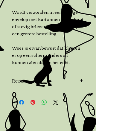
Wordt verzonden in een stevige
envelop met kartonnen achterkant
of stevig brievenbuspakketje bij
een grotere bestelling.
Wees je ervan bewust dat kleuren
er op een scherm anders uit
kunnen zien dan in het echt.
Retour
Neem binnen 7 dagen na levering
contact met me op als je wilt
retouren. Je kunt de bestelling tot
14 dagen na levering
terugsturen. Kopers zijn
verantwoordelijk voor de
verzendkosten van retouren. Als